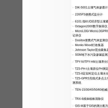
·
DIK-5001土壤气体渗透计
·
2265FS便携式盐分计
·
6101 指针式经济型土壤
·
Octagon2000数字振筛仪.
·
MicroLOG/ MicroLOG
记录仪
·
Dositox便携式气体监测仪
·
Monks Wood灯收集器
·
Johnson Taylor昆虫吸集
·
SGM地下水污染渗漏监测
·
TPY-IV/TPY-HM土壤养
·
TZS-PH-I土壤原位PH测
·
TZS-II定实时定位土壤水
·
TZS-GPRS无线式多点
测系统
·
TEN-15/30/45/50/60
·
TRX-6残体植株清除仪
·
GIS-M基于GIS的测土配