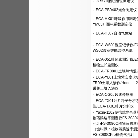
·
JZSG-II脂肪酸值测定仪
·
ECA-PB0402光合测定仪
·
ECA-HX01呼吸作用测定仪
YM03叶面积系数测定仪
·
ECA-HJ07自动气象站
·
ECA-WS01温室记录仪/EC
WS02温室智能监控系统
·
ECA-051叶绿素测定仪/EC
植物生长监测仪
·
ECA-TR0801土壤墒情
·
ECA-YL01土壤紧实度仪/E
TR09土壤入渗仪/Hood IL-
采集土壤入渗仪
·
ECA-CG05风速传感器
·
ECA-TX01叶片种子分析
统/ECA-TX01叶片分析仪
·
Yaxin-1102便携式光合蒸
物蒸腾速率测定仪FS-308
孔计/FS-3080C植物蒸腾
（也叫做：植物蒸腾速率测
FS-3080CPro植物气孔计