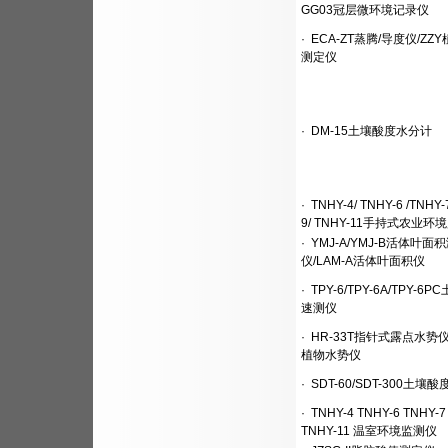
GG03冠层微环境记录仪
·
ECA-ZT蒸腾/导度仪/ZZ
测定仪
·
DM-15土壤酸度水分计
·
TNHY-4/ TNHY-6 /TNHY-
9/ TNHY-11手持式农业环
·
YMJ-A/YMJ-B活体叶面
仪/LAM-A活体叶面积仪
·
TPY-6/TPY-6A/TPY-6
速测仪
·
HR-33T指针式露点水势仪/P
植物水势仪
·
SDT-60/SDT-300土壤
·
TNHY-4 TNHY-6 TNHY-7
TNHY-11 温室环境监测仪