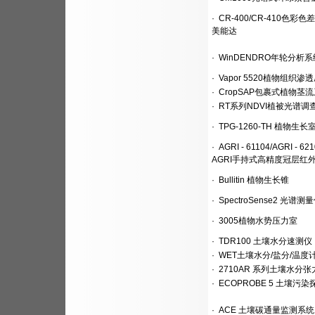
·
CR-400/CR-410色彩
美能达
·
WinDENDRO年轮分析
·
Vapor 5520植物组织渗
·
CropSAP包裹式植物茎
·
RT系列NDVI植被光谱调
·
TPG-1260-TH 植物生长
·
AGRI - 61104/AGRI - 62
AGRI手持式高精度冠层红
·
Bullitin 植物生长锥
·
SpectroSense2 光谱测
·
3005植物水势压力室
·
TDR100 土壤水分速测仪
·
WET土壤水分/盐分/温度
·
2710AR 系列土壤水分张
·
ECOPROBE 5 土壤污
·
ACE 土壤碳通量监测系统