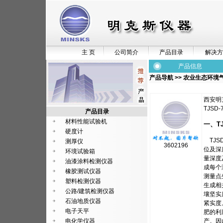
主 页
公司简介
产品目录
解决方
产品信息
产品导航
>>
农业生态环境
西安明
TJSD
产品目录
材料性能试验机
一、TJ
硬度计
TJSD
测厚仪
3602196
位及深
环境试验箱
量深度
油漆涂料检测仪器
成每个
橡胶测试仪器
测量点
塑料检测仪器
生成相
公路/建筑检测仪器
壤坚实
石油地质仪器
紧实度
电子天平
肥的利
电化学仪器
产。因