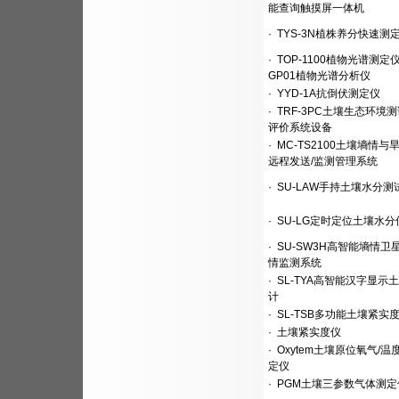
能查询触摸屏一体机
·
TYS-3N植株养分快速测
·
TOP-1100植物光谱测定仪/
GP01植物光谱分析仪
·
YYD-1A抗倒伏测定仪
·
TRF-3PC土壤生态环境
评价系统设备
·
MC-TS2100土壤墒情与
远程发送/监测管理系统
·
SU-LAW手持土壤水分测
·
SU-LG定时定位土壤水分
·
SU-SW3H高智能墒情卫
情监测系统
·
SL-TYA高智能汉字显示
计
·
SL-TSB多功能土壤紧实
·
土壤紧实度仪
·
Oxytem土壤原位氧气/温
定仪
·
PGM土壤三参数气体测定