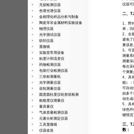
仪器可
无损检测仪器
色谱光谱仪器
二、TJ
金相理化样品分析与制备
陶瓷等非金属材料实验设备
1、野
物理仪器
单，功
2、全
光学测试仪器
避免了
纺织仪器
量误差
显微镜
3、可
实验室常用设备
测量系
粘度计和流变仪
测量深
药物检测仪器
每次采
包装行业检测仪器
个测量
三坐标测量机
4、具有
光学测量仪器
能）：
可自动
齿轮测量仪器
由多个
圆度圆柱度仪轮形状检测
动生成
粗糙度仪测量仪
5、具
量具量仪
绿色环
气体质量检测仪器
键情况
元素分析测定仪器
三、TJ
工具显微镜
数：
仪器改造