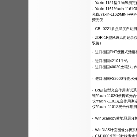
·
Yaxin-1151型生物氧测定
·
Yaxin-1161/Yaxin-11
光仪/Yaxin-1162/MINI-PA
荧光仪
·
CB--0221多点温度自动
·
ZDR-1F型风速风向记录
双路）
·
进口德国PNT便携式活度
·
进口德国42101手钻
·
进口德国40020土壤张力
·
进口德国FS2000谷物水
·
Lci超轻型光合作用测试系
统/Yaxin-1102G便携式光
仪/Yaxin -1101光合作用测
仪/Yaxin -1101S光合作用
·
WinScanopy林地冠层分
·
WinDIAS叶面图像分析系
·
CM1000光谱式叶绿素含