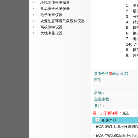
环境水质检测仪器
1、 测
食品安全检测仪器
2、 最
电子测量仪器
3、 分
农业生态环境气象森林仪器
4、 精
高校教学仪器
5、 操
大地测量仪器
6、 
7、 
240 V
8、 操
9、 外
参考价格(
0
表示面议)：
声明:
名称：
主要参数：
备注：
进一步了解详细：
点击
相关产品
·
ECA-SW1土壤水分速测
·
ECA-YW0501田间环境记