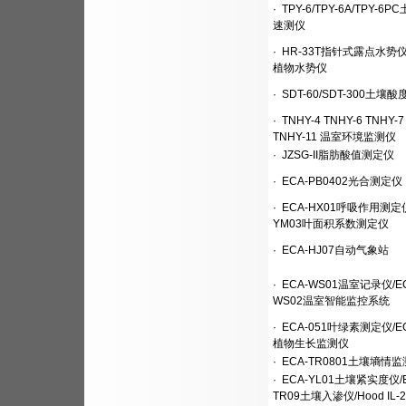
·
TPY-6/TPY-6A/TPY-6
速测仪
·
HR-33T指针式露点水势仪/P
植物水势仪
·
SDT-60/SDT-300土壤
·
TNHY-4 TNHY-6 TNHY-7
TNHY-11 温室环境监测仪
·
JZSG-II脂肪酸值测定仪
·
ECA-PB0402光合测定仪
·
ECA-HX01呼吸作用测定仪
YM03叶面积系数测定仪
·
ECA-HJ07自动气象站
·
ECA-WS01温室记录仪/EC
WS02温室智能监控系统
·
ECA-051叶绿素测定仪/EC
植物生长监测仪
·
ECA-TR0801土壤墒情
·
ECA-YL01土壤紧实度仪/E
TR09土壤入渗仪/Hood IL-