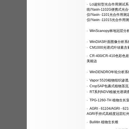
·
Lci超轻型光合作用测试系
统/Yaxin-1102G便携式光
仪/Yaxin -1101光合作用测
仪/Yaxin -1101S光合作用
·
WinScanopy林地冠层分
·
WinDIAS叶面图像分析系
·
CM1000光谱式叶绿素含
·
CR-400/CR-410色彩
美能达
·
WinDENDRO年轮分析
·
Vapor 5520植物组织渗
·
CropSAP包裹式植物茎
·
RT系列NDVI植被光谱调
·
TPG-1260-TH 植物生长
·
AGRI - 61104/AGRI - 62
AGRI手持式高精度冠层红
·
Bullitin 植物生长锥