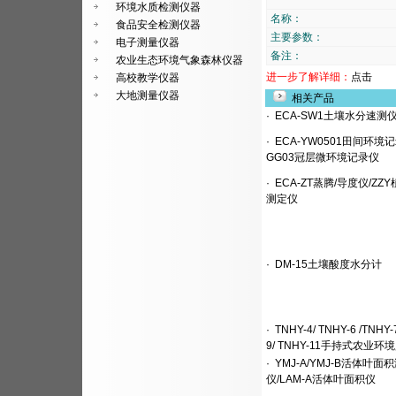
环境水质检测仪器
名称：
食品安全检测仪器
主要参数：
电子测量仪器
备注：
农业生态环境气象森林仪器
进一步了解详细：
点击
高校教学仪器
大地测量仪器
相关产品
·
ECA-SW1土壤水分速测
·
ECA-YW0501田间环境记
GG03冠层微环境记录仪
·
ECA-ZT蒸腾/导度仪/ZZ
测定仪
·
DM-15土壤酸度水分计
·
TNHY-4/ TNHY-6 /TNHY-
9/ TNHY-11手持式农业环
·
YMJ-A/YMJ-B活体叶面
仪/LAM-A活体叶面积仪