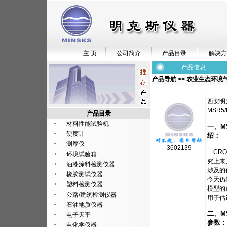
主 页
公司简介
产品目录
解决方
产品信息
产品导航
>>
农业生态环境
西安明
MSR5
产品目录
材料性能试验机
一、MS
硬度计
绍：
测厚仪
3602139
CRO
环境试验箱
究上来
油漆涂料检测仪器
涉及的
橡胶测试仪器
今天仍
塑料检测仪器
模型的
公路/建筑检测仪器
用于估
石油地质仪器
二、M
电子天平
参数：
电化学仪器