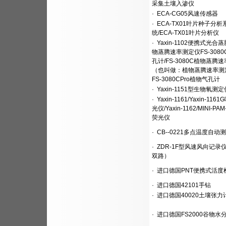
采集土壤入渗仪
·
ECA-CG05风速传感器
·
ECA-TX01叶片种子分析
统/ECA-TX01叶片分析仪
·
Yaxin-1102便携式光合蒸
物蒸腾速率测定仪FS-308
孔计/FS-3080C植物蒸腾
（也叫做：植物蒸腾速率测
FS-3080CPro植物气孔计
·
Yaxin-1151型生物氧测定
·
Yaxin-1161/Yaxin-11
光仪/Yaxin-1162/MINI-PA
荧光仪
·
CB--0221多点温度自动
·
ZDR-1F型风速风向记录
双路）
·
进口德国PNT便携式活度
·
进口德国42101手钻
·
进口德国40020土壤张力
·
进口德国FS2000谷物水