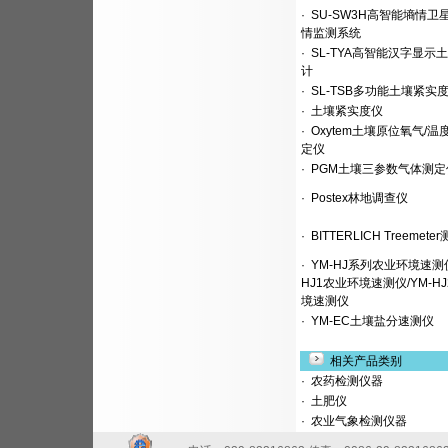
·
SU-SW3H高智能墒情卫
情监测系统
·
SL-TYA高智能汉字显示
计
·
SL-TSB多功能土壤紧实
·
土壤紧实度仪
·
Oxytem土壤原位氧气/温
定仪
·
PGM土壤三参数气体测定
·
Postex林地调查仪
·
BITTERLICH Treemete
·
YM-HJ系列农业环境速测仪
HJ1农业环境速测仪/YM-H
境速测仪
·
YM-EC土壤盐分速测仪
相关产品类别
·
农药检测仪器
·
土肥仪
·
农业气象检测仪器