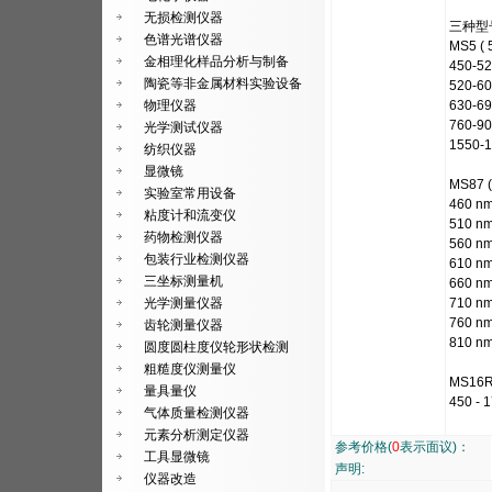
无损检测仪器
三种型
色谱光谱仪器
MS5 
金相理化样品分析与制备
450-5
陶瓷等非金属材料实验设备
520-6
物理仪器
630-6
760-9
光学测试仪器
1550-
纺织仪器
显微镜
MS87
实验室常用设备
460 n
粘度计和流变仪
510 n
药物检测仪器
560 n
包装行业检测仪器
610 n
三坐标测量机
660 n
光学测量仪器
710 n
760 n
齿轮测量仪器
810 n
圆度圆柱度仪轮形状检测
粗糙度仪测量仪
MS1
量具量仪
450 -
气体质量检测仪器
元素分析测定仪器
参考价格(
0
表示面议)：
工具显微镜
声明:
仪器改造