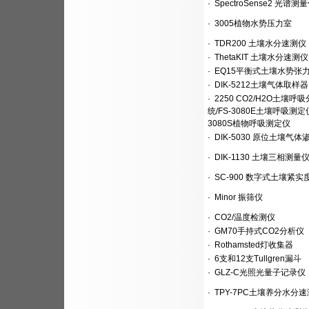
·
SpectroSense2 光谱测
·
3005植物水势压力室
·
TDR200 土壤水分速测仪
·
ThetaKIT 土壤水分速测仪
·
EQ15平衡式土壤水势张
·
DIK-5212土壤气体取样器
·
2250 CO2/H2O土壤呼
统/FS-3080E土壤呼吸测定仪
3080S植物呼吸测定仪
·
DIK-5030 原位土壤气体
·
DIK-1130 土壤三相测量
·
SC-900 数字式土壤紧实
·
Minor 振筛仪
·
CO2/温度检测仪
·
GM70手持式CO2分析仪
·
Rothamsted灯收集器
·
6支和12支Tullgren漏斗
·
GLZ-C光照光量子记录仪
·
TPY-7PC土壤养分水分