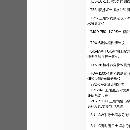
·
TZS-EC-1土壤盐分速测
·
TZS-I便携式土壤水分速
·
TRS-I土壤水势测定仪/ZW
水势测定仪
·
TJSD-750-III GPS土壤
·
TRX-6残体植株清除仪
·
GIS-M基于GIS的测土配
能查询触摸屏一体机
·
TYS-3N植株养分快速测
·
TOP-1100植物光谱测定仪/
GP01植物光谱分析仪
·
YYD-1A抗倒伏测定仪
·
TRF-3PC土壤生态环境
评价系统设备
·
MC-TS2100土壤墒情与
远程发送/监测管理系统
·
SU-LAW手持土壤水分测
·
SU-LG定时定位土壤水分