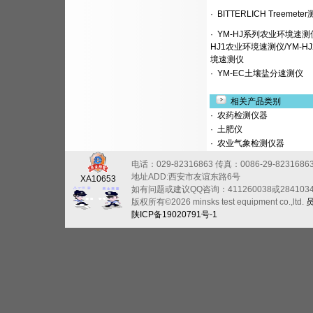
·
BITTERLICH Treemete
·
YM-HJ系列农业环境速测仪
HJ1农业环境速测仪/YM-H
境速测仪
·
YM-EC土壤盐分速测仪
相关产品类别
·
农药检测仪器
·
土肥仪
·
农业气象检测仪器
电话：029-82316863
传真：0086-29-8231686
地址ADD:西安市友谊东路6号
XA10653
如有问题或建议QQ咨询：411260038或284103
版权所有©2026 minsks test equipment co.,ltd.
陕ICP备19020791号-1