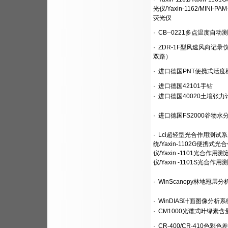
光仪/Yaxin-1162/MINI-PA
荧光仪
·
CB--0221多点温度自动
·
ZDR-1F型风速风向记录
双路）
·
进口德国PNT便携式活度
·
进口德国42101手钻
·
进口德国40020土壤张力
·
进口德国FS2000谷物水
·
Lci超轻型光合作用测试系
统/Yaxin-1102G便携式光
仪/Yaxin -1101光合作用测
仪/Yaxin -1101S光合作用
·
WinScanopy林地冠层分
·
WinDIAS叶面图像分析系
·
CM1000光谱式叶绿素含
·
CR-400/CR-410色彩