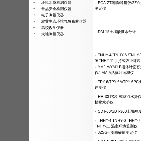
环境水质检测仪器
·
ECA-ZT蒸腾/导度仪/ZZ
测定仪
食品安全检测仪器
电子测量仪器
农业生态环境气象森林仪器
高校教学仪器
·
DM-15土壤酸度水分计
大地测量仪器
·
TNHY-4/ TNHY-6 /TNHY-
9/ TNHY-11手持式农业环
·
YMJ-A/YMJ-B活体叶面
仪/LAM-A活体叶面积仪
·
TPY-6/TPY-6A/TPY-6
速测仪
·
HR-33T指针式露点水势仪/P
植物水势仪
·
SDT-60/SDT-300土壤
·
TNHY-4 TNHY-6 TNHY-7
TNHY-11 温室环境监测仪
·
JZSG-II脂肪酸值测定仪