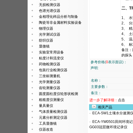
无损检测仪器
二、T
色谱光谱仪器
金相理化样品分析与制备
1、 水
陶瓷等非金属材料实验设备
2、 分
物理仪器
3、 精
4、 土
光学测试仪器
5、 温
纺织仪器
6、 
显微镜
备注：
实验室常用设备
的探头
粘度计和流变仪
参考价格(
0
表示面议)：
药物检测仪器
声明:
包装行业检测仪器
三坐标测量机
名称：
光学测量仪器
主要参数：
齿轮测量仪器
备注：
圆度圆柱度仪轮形状检测
粗糙度仪测量仪
进一步了解详细：
点击
量具量仪
相关产品
气体质量检测仪器
·
ECA-SW1土壤水分速测
元素分析测定仪器
·
ECA-YW0501田间环境记
工具显微镜
GG03冠层微环境记录仪
仪器改造