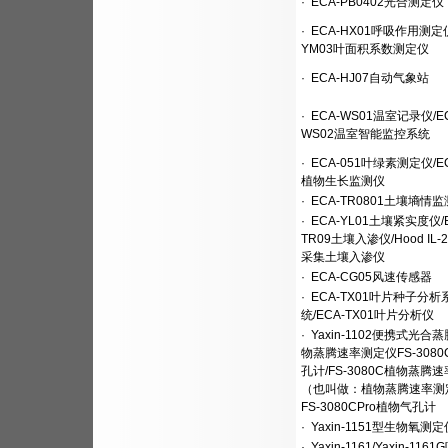
·
ECA-PB0402光合测定仪
·
ECA-HX01呼吸作用测定仪
YM03叶面积系数测定仪
·
ECA-HJ07自动气象站
·
ECA-WS01温室记录仪/EC
WS02温室智能监控系统
·
ECA-051叶绿素测定仪/EC
植物生长监测仪
·
ECA-TR0801土壤墒情
·
ECA-YL01土壤紧实度仪/E
TR09土壤入渗仪/Hood IL-
采集土壤入渗仪
·
ECA-CG05风速传感器
·
ECA-TX01叶片种子分析
统/ECA-TX01叶片分析仪
·
Yaxin-1102便携式光合蒸
物蒸腾速率测定仪FS-308
孔计/FS-3080C植物蒸腾
（也叫做：植物蒸腾速率测
FS-3080CPro植物气孔计
·
Yaxin-1151型生物氧测定
·
Yaxin-1161/Yaxin-11