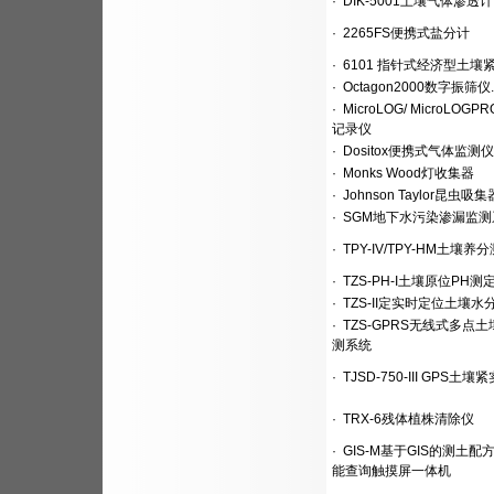
·
DIK-5001土壤气体渗透计
·
2265FS便携式盐分计
·
6101 指针式经济型土壤
·
Octagon2000数字振筛仪.
·
MicroLOG/ MicroLOG
记录仪
·
Dositox便携式气体监测仪
·
Monks Wood灯收集器
·
Johnson Taylor昆虫吸集
·
SGM地下水污染渗漏监测
·
TPY-IV/TPY-HM土壤养
·
TZS-PH-I土壤原位PH测
·
TZS-II定实时定位土壤水
·
TZS-GPRS无线式多点
测系统
·
TJSD-750-III GPS土壤
·
TRX-6残体植株清除仪
·
GIS-M基于GIS的测土配
能查询触摸屏一体机