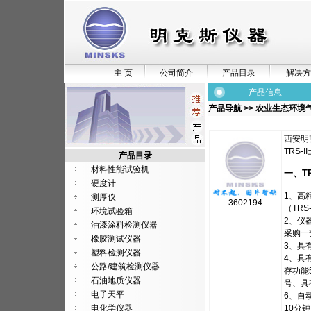
主 页
公司简介
产品目录
解决方
产品信息
产品导航
>>
农业生态环境
西安明
TRS
产品目录
材料性能试验机
一、T
硬度计
1、高
测厚仪
3602194
（TR
环境试验箱
2、仪
油漆涂料检测仪器
采购一
橡胶测试仪器
3、具
塑料检测仪器
4、具
公路/建筑检测仪器
存功能
石油地质仪器
号、具
电子天平
6、自
电化学仪器
10分