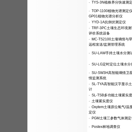
·
TYS-3N植株养分快速测
·
TOP-1100植物光谱测定仪/
GP01植物光谱分析仪
·
YYD-1A抗倒伏测定仪
·
TRF-3PC土壤生态环境
评价系统设备
·
MC-TS2100土壤墒情与
远程发送/监测管理系统
·
SU-LAW手持土壤水分测
·
SU-LG定时定位土壤水分
·
SU-SW3H高智能墒情卫
情监测系统
·
SL-TYA高智能汉字显示
计
·
SL-TSB多功能土壤紧实
·
土壤紧实度仪
·
Oxytem土壤原位氧气/温
定仪
·
PGM土壤三参数气体测定
·
Postex林地调查仪