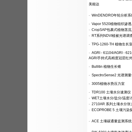
美能达
·
WinDENDRO年轮分析
·
Vapor 5520植物组织渗
·
CropSAP包裹式植物茎
·
RT系列NDVI植被光谱调
·
TPG-1260-TH 植物生长
·
AGRI - 61104/AGRI - 62
AGRI手持式高精度冠层红
·
Bullitin 植物生长锥
·
SpectroSense2 光谱测
·
3005植物水势压力室
·
TDR100 土壤水分速测仪
·
WET土壤水分/盐分/温度
·
2710AR 系列土壤水分张
·
ECOPROBE 5 土壤污
·
ACE 土壤碳通量监测系统