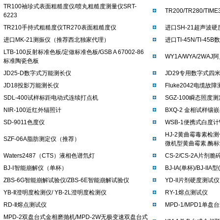
TR100袖珍式表面粗糙度仪/喷丸粗糙度测量仪SRT-
TR200/TR280/
6223
TR210手持式粗糙度仪TR270表面粗糙度仪
进口SH-21超声波
进口MK-21测振仪（推荐西北独家代理）
进口TI-45N/TI-
LTB-100反射标准色板/定做标准色板/GSB A 67002-86
WY1A/WYA/2WA
标准陶瓷色板
JD25-D数字式万能测长仪
JD29专用数字式四
JD18投影万能测长仪
Fluke2042电缆故
SDL-400试样标距电动式连续打点机
SGZ-100瞬态照度测
NIR-100近红外辐照计
BXQ-2 金相试样镶嵌
SD-9011色度仪
WSB-1便携式白度计
HJ-2黄曲霉毒素检测仪
SZF-06A脂肪测定仪（推荐）
微机型黄曲霉素.酶
Waters2487（CTS）液相色谱氘灯
CS-2/CS-2A片剂
BJ-Ⅰ智能崩解仪（单杯）
BJ-IA(单杯)/BJ-I
ZBS-6G智能崩解试验仪/ZBS-6E智能崩解试验仪
YD-II片剂硬度测试仪
YB-Ⅱ澄明度检测仪/ YB-2L澄明度检测仪
RY-1熔点测试仪
RD-Ⅱ熔点测试仪
MPD-1/MPD1单盘
MPD-2双盘台式金相磨抛机/MPD-2W无极变速双盘台式