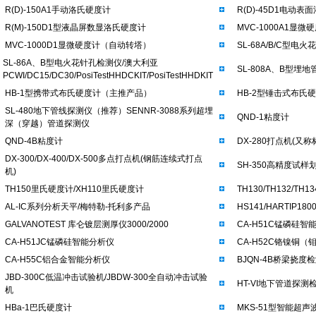
R(D)-150A1手动洛氏硬度计
R(D)-45D1电动表
R(M)-150D1型液晶屏数显洛氏硬度计
MVC-1000A1显
MVC-1000D1显微硬度计（自动转塔）
SL-68A/B/C型电
SL-86A、B型电火花针孔检测仪/澳大利亚
SL-808A、B型埋
PCWI/DC15/DC30/PosiTestHHDCKIT/PosiTestHHDKIT
HB-1型携带式布氏硬度计（主推产品）
HB-2型锤击式布氏
SL-480地下管线探测仪（推荐）SENNR-3088系列超埋
QND-1粘度计
深（穿越）管道探测仪
QND-4B粘度计
DX-280打点机(又称
DX-300/DX-400/DX-500多点打点机(钢筋连续式打点
SH-350高精度试样
机)
TH150里氏硬度计/XH110里氏硬度计
TH130/TH132/T
AL-IC系列分析天平/梅特勒-托利多产品
HS141/HARTIP18
GALVANOTEST 库仑镀层测厚仪3000/2000
CA-H51C锰磷硅智
CA-H51JC锰磷硅智能分析仪
CA-H52C铬镍铜（
CA-H55C铝合金智能分析仪
BJQN-4B桥梁挠度
JBD-300C低温冲击试验机/JBDW-300全自动冲击试验
HT-VI地下管道探测
机
HBa-1巴氏硬度计
MKS-51型智能超声