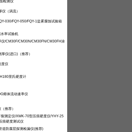
断面检测仪
测厚仪（涡流）
/FQY-030/FQY-050/FQY-1盐雾腐蚀试验箱
动缩水率试验机
仪/CM30F/CM30N/CM30FN/CM30FH涂
层测厚仪(进口)（推荐）
坡度仪
XH180里氏硬度计
400G熔体流动速率仪
定仪（推荐）
裂测定仪/XWK-70型压痕硬度仪/YHY-25
压痕硬度测试仪
属管道防腐层探测检漏仪(推荐)