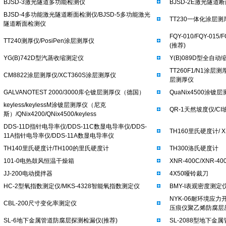
BJSD-3激光隧道多功能检测仪
BJSD-2E激光隧道
BJSD-4多功能激光隧道断面检测仪/BJSD-5多功能激光
TT230一体化涂层
隧道断面检测仪
FQY-010/FQY-015
TT240测厚仪/PosiPen涂层测厚仪
(推荐)
YG(B)742D型汽蒸收缩测定仪
Y(B)089D型全自
TT260F1/N1涂层测厚
CM8822涂层测厚仪/XCT360S涂层测厚仪
层测厚仪
GALVANOTEST 2000/3000库仑镀层测厚仪（德国）
QuaNix4500涂镀
keyless/keylessM涂镀层测厚仪（尼克
QR-1天然坡度仪/CI
斯）/QNix4200/QNix4500/keyless
DDS-11D指针电导率仪/DDS-11C数显电导率仪/DDS-
TH160里氏硬度计/ 
11A指针电导率仪/DDS-11A数显电导率仪
TH140里氏硬度计/TH100的里氏硬度计
TH300洛氏硬度计
101-0电热鼓风恒温干燥箱
XNR-400C/XNR-
JJ-200电动搅拌器
4X50哑铃裁刀
HC-2型氧指数测定仪/MKS-4328智能氧指数测定仪
BMY-I表观密度测
NYK-06耐环境应力开
CBL-200尺寸变化率测定仪
压痕仪聚乙烯防腐层
SL-6地下金属管道防腐层探测检漏仪(推荐)
SL-2088型地下金