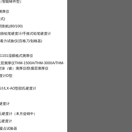
仪（智能铸件型）
测厚仪
式)
割机(80/100)
/划痕铅笔硬度计/手摇式铅笔硬度计
着力试验仪(百格刀/划格器)
1101湿膜梳式测厚仪
厚仪THM-1500A/THM-3000A/THM-
00A型涂（镀）测厚仪/防腐层测厚仪
硬度计D型
计/LX-AO型邵氏硬度计
胶硬度计
子布氏硬度计（本月促销中）
布氏硬度计
产品凝点试验器