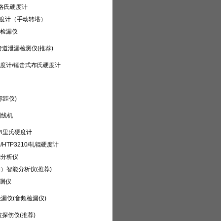
面洛氏硬度计
微硬度计（手动转塔）
火花检漏仪
地管道泄漏检测仪(推荐)
硬度计/锤击式布氏硬度计
标距仪)
划线机
H134里氏硬度计
00/HTP3210/轧辊硬度计
能分析仪
钼）智能分析仪(推荐)
检测仪
检漏仪(音频检漏仪)
波探伤仪(推荐)