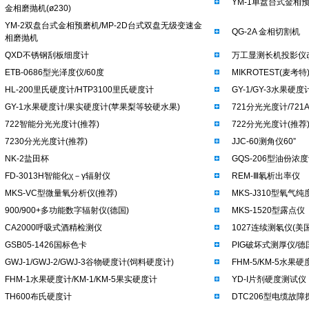
YM-1单盘台式金相
金相磨抛机(ø230)
YM-2双盘台式金相预磨机/MP-2D台式双盘无级变速金
QG-2A 金相切割机
相磨抛机
QXD不锈钢刮板细度计
万工显测长机投影仪
ETB-0686型光泽度仪/60度
MIKROTEST(麦考
HL-200里氏硬度计/HTP3100里氏硬度计
GY-1/GY-3水果硬
GY-1水果硬度计/果实硬度计(苹果梨等较硬水果)
721分光光度计/721
722智能分光光度计(推荐)
722分光光度计(推荐
7230分光光度计(推荐)
JJC-60测角仪60”
NK-2盐田杯
GQS-206型油份浓度计
FD-3013H智能化χ－γ辐射仪
REM-Ⅲ氡析出率仪
MKS-VC型微量氧分析仪(推荐)
MKS-J310型氧气纯
900/900+多功能数字辐射仪(德国)
MKS-1520型露点
CA2000呼吸式酒精检测仪
1027连续测氡仪(美国
GSB05-1426国标色卡
PIG破坏式测厚仪/德
GWJ-1/GWJ-2/GWJ-3谷物硬度计(饲料硬度计)
FHM-5/KM-5水果
FHM-1水果硬度计/KM-1/KM-5果实硬度计
YD-I片剂硬度测试仪
TH600布氏硬度计
DTC206型电缆故障