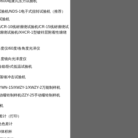
/500/600电液式压力试验机
试验机/NDS-1电子式扭转试验机（推荐）
转试验机
/CR-10线材缠绕试验机/CR-15线材缠绕试
线材缠绕试验机/XHCR-1型镀锌层附着性缠绕
度仪/60度/各角度光泽仪
5)三角度镜向光泽度仪
试验箱/卧式低温试验机
300B落锤冲击试验机
WN-15/XWZY-1/XWZY-2万能制样机
25自动哑铃制样机/ZZY-25手动哑铃制样机
验机
色差计（打印）
色色差计
/体积杯