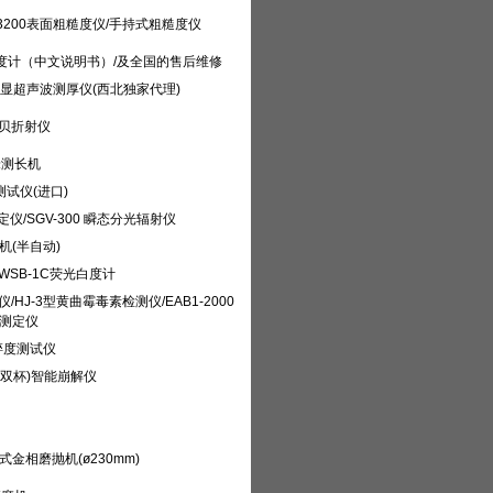
TIME3200表面粗糙度仪/手持式粗糙度仪
硬度计（中文说明书）/及全国的售后维修
45B数显超声波测厚仪(西北独家代理)
J阿贝折射仪
米测长机
障测试仪(进口)
定仪/SGV-300 瞬态分光辐射仪
机(半自动)
WSB-1C荧光白度计
/HJ-3型黄曲霉毒素检测仪/EAB1-2000
标测定仪
脆碎度测试仪
IA型(双杯)智能崩解仪
台式金相磨抛机(ø230mm)