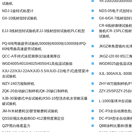
YA-100/200/300
试验机
NDJ-1旋转式粘度计
NDS-05电子式扭转
GX-10线材扭转试验机
GX-6/GX-7线材扭
CR-6线材缠绕试验机
EJJ-3线材扭转试验机/EJJ-3线材扭转试验机PLC机型
验机/CR-15PLC
试验机
PQ-6纯弯曲疲劳试验机/3000转/6000转/10000转//PQ-
JKGZ单角度镜向光泽
60纯弯曲高速疲劳试验机
QCC-A手持式涂层测厚仪/油漆测厚仪
JKGZ-(20 60 8
WGD4005/4010/4025/4050/41高低温试验箱
WGD8025超低温
XJU-22/XJU-22A/XJUD-5.5/XJUD-22(电子式)悬臂梁冲
XJL-300A/XJL-
击试验机
WZY-240万能制样机
ZHY-W万能制样机/FY
ZQK-20自动缺口制样机/QK-20缺口制样机
ZZY-25/SPZZY-
XJB-30落镖式冲击试验机/XSG-10型洗衣机水管耐压爆
L-1000落球冲击试
破试验机
JM-IV木材磨耗仪/胶管耐磨耗试验机
DC-P3全自动测色
QSS目视比色箱/BGD-412透明度测定仪
DC-P3A型全自动测
QZP黑白格遮盖力
QBB涂料比重杯/质量