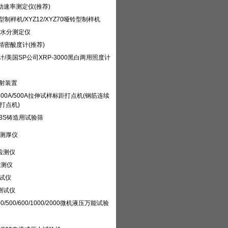
流动速率测定仪(推荐)
哑铃型制样机/XYZ12/XYZ70哑铃型制样机
量水分测定仪
3B精密酸度计(推荐)
度计/美国SP公司XRP-3000黑白两用照度计
照射装置
YD-400A/500A拉伸试样标距打点机(钢筋连续
打点机)
SBS铸造用试验筛
层测厚仪
检测仪
检测仪
测试仪
测试仪
300/500/600/1000/2000微机液压万能试验