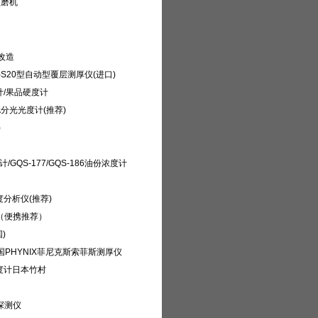
预磨机
改造
特)S20型自动型覆层测厚仪(进口)
度计/果品硬度计
A分光光度计(推荐)
)
/GQS-177/GQS-186油份浓度计
度分析仪(推荐)
仪（便携推荐）
)
国PHYNIX菲尼克斯索菲斯测厚仪
硬度计日本竹村
探测仪