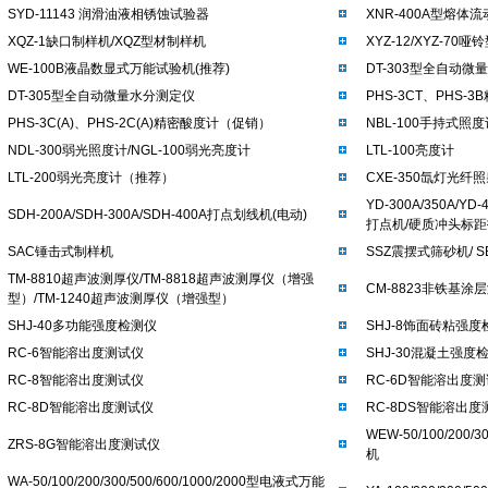
SYD-11143 润滑油液相锈蚀试验器
XNR-400A型熔体
XQZ-1缺口制样机/XQZ型材制样机
XYZ-12/XYZ-70
WE-100B液晶数显式万能试验机(推荐)
DT-303型全自动微
DT-305型全自动微量水分测定仪
PHS-3CT、PHS-
PHS-3C(A)、PHS-2C(A)精密酸度计（促销）
NBL-100手持式照
NDL-300弱光照度计/NGL-100弱光亮度计
LTL-100亮度计
LTL-200弱光亮度计（推荐）
CXE-350氙灯光纤
YD-300A/350A/
SDH-200A/SDH-300A/SDH-400A打点划线机(电动)
打点机/硬质冲头标距
SAC锤击式制样机
SSZ震摆式筛砂机/ 
TM-8810超声波测厚仪/TM-8818超声波测厚仪（增强
CM-8823非铁基涂
型）/TM-1240超声波测厚仪（增强型）
SHJ-40多功能强度检测仪
SHJ-8饰面砖粘强度
RC-6智能溶出度测试仪
SHJ-30混凝土强度
RC-8智能溶出度测试仪
RC-6D智能溶出度
RC-8D智能溶出度测试仪
RC-8DS智能溶出度
WEW-50/100/200/
ZRS-8G智能溶出度测试仪
机
WA-50/100/200/300/500/600/1000/2000型电液式万能