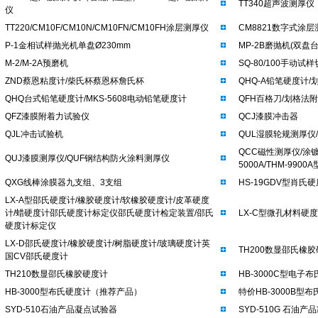
TT340超声波测厚
仪
TT220/CM10F/CM10N/CM10FN/CM10FH涂层测厚仪
CM8821数字式涂层
P-1金相试样抛光机单盘Ø230mm
MP-2B磨抛机(双盘台
M-2/M-2A预磨机
SQ-80/100手动试样切
ZND蔡恩粘度计/柴氏杯蔡恩杯詹氏杯
QHQ-A铅笔硬度计
QHQ台式铅笔硬度计/MKS-5608电动铅笔硬度计
QFH百格刀/划格法附
QFZ漆膜附着力试验仪
QCJ漆膜冲击器
QJL冲击试验机
QUL湿膜轮规测厚仪/
QCC磁性测厚仪/涂镀层测
QUJ漆膜测厚仪/QUF钢结构防火涂料测厚仪
5000A/THM-99
QXG线棒涂膜器九支组、3支组
HS-19GDV型肖氏
LX-A型邵氏硬度计/橡胶硬度计/软橡胶硬度计/皮革硬度
计/蜡硬度计邵氏硬度计标定仪邵氏硬度计检定装置/邵氏
LX-C型微孔材料硬度
硬度计标定仪
LX-D邵氏硬度计/橡胶硬度计/树脂硬度计/玻璃硬度计英
TH200数显邵氏橡
国CV邵氏硬度计
TH210数显邵氏橡胶硬度计
HB-3000C型电
HB-3000型布氏硬度计（推荐产品）
特价HB-3000B型
SYD-510石油产品凝点试验器
SYD-510G 石油