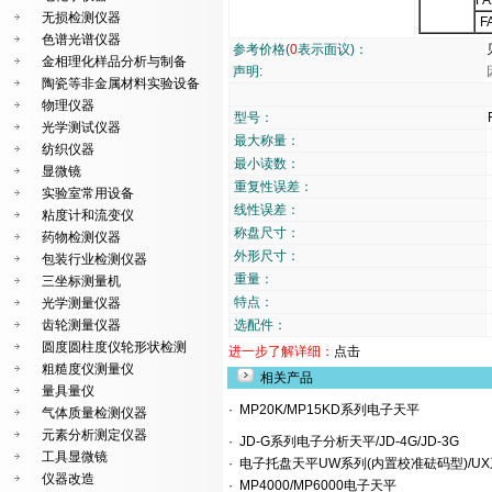
FA
无损检测仪器
F
色谱光谱仪器
参考价格(
0
表示面议)：
金相理化样品分析与制备
声明:
陶瓷等非金属材料实验设备
物理仪器
型号：
光学测试仪器
最大称量：
纺织仪器
最小读数：
显微镜
重复性误差：
实验室常用设备
线性误差：
粘度计和流变仪
称盘尺寸：
药物检测仪器
外形尺寸：
包装行业检测仪器
重量：
三坐标测量机
特点：
光学测量仪器
齿轮测量仪器
选配件：
圆度圆柱度仪轮形状检测
进一步了解详细：
点击
粗糙度仪测量仪
相关产品
量具量仪
·
MP20K/MP15KD系列电子天平
气体质量检测仪器
元素分析测定仪器
·
JD-G系列电子分析天平/JD-4G/JD-3G
工具显微镜
·
电子托盘天平UW系列(内置校准砝码型)/UX
仪器改造
·
MP4000/MP6000电子天平